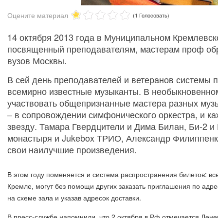
Оцените материал
(1 Голосовать)
14 октября 2013 года в Муниципальном Кремлевск
посвященный преподавателям, мастерам проф обр
вузов Москвы.
В сей день преподавателей и ветеранов системы 
всемирно известные музыканты. В необыкновенно
участвовать общепризнанные мастера разных музы
– в сопровождении симфонического оркестра, и к
звезду. Тамара Гвердцители и Дима Билан, Би-2 и 
монастыря и Jukebox ТРИО, Александр Филиппенко
свои наилучшие произведения.
В этом году поменяется и система распространения билетов: вс
Кремле, могут без помощи других заказать приглашения по адресу 
на схеме зала и указав адресок доставки.
В пресс-службе напомнили, что 2 октября в Рф отмечается Дене