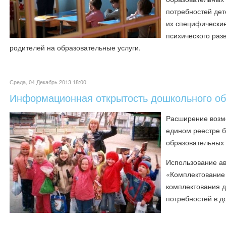
потребностей дет
их специфические
психического раз
родителей на образовательные услуги.
Среда, 04 Декабрь 2013 18:00
Информационная открытость дошкольного о
Расширение возмо
едином реестре 
образовательных
Использование а
«Комплектование
комплектования д
потребностей в д