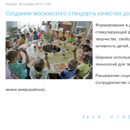
Четверг, 28 Ноябрь 2013 17:29
Создание московского стандарта качества д
Формирование в д
стимулирующей де
творчество, своб
активность детей,
Широкое использ
технологий для тв
Расширение социа
(сотрудничество 
жизни микрорайона).
1
2
3
4
...
6
7
8