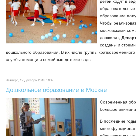
детей ходят в ве
образовательные
образование пол
Чтобы реализоват
московскими семь
дошколят,
Депар
созданы и стрем
дошкольного образования. В их числе группы кратковременного
службы помощи и семейные детские сады.
Четверг, 12 Декабрь 2013 18:40
Дошкольное образование в Москве
Современная обр
большое внимани
В последние годы
многофункционал
образовательных