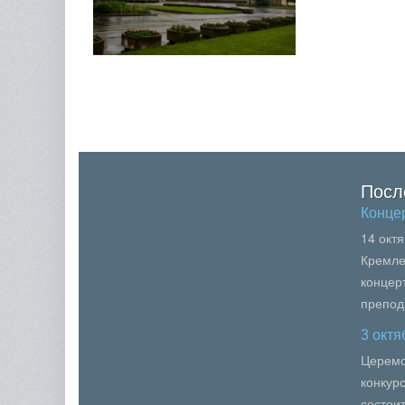
Посл
Конце
14 окт
Кремле
концер
препод
образо
3 окт
вузов М
Церемо
конкур
состои