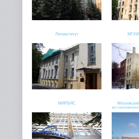
Литинститут
МГХИ 
МИРБИС
Московский
исследовател
помощи имени 