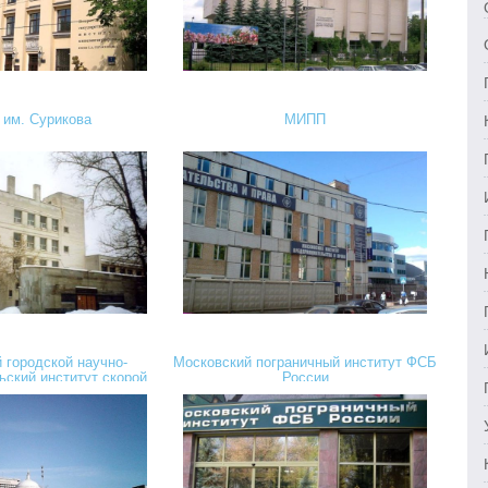
им. Сурикова
МИПП
 городской научно-
Московский пограничный институт ФСБ
ьский институт скорой
России
Н. В. Склифосовского