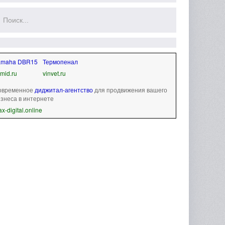
amaha DBR15
Термопенал
mid.ru
vinvet.ru
овременное
диджитал-агентство
для продвижения вашего
знеса в интернете
x-digital.online