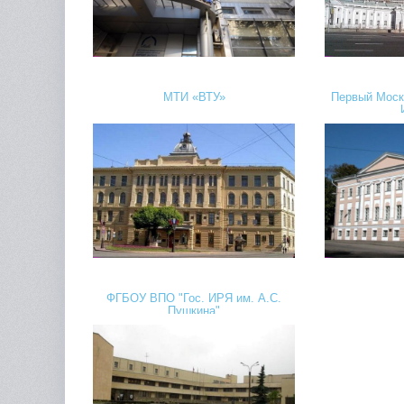
МТИ «ВТУ»
Первый Моск
ФГБОУ ВПО "Гос. ИРЯ им. А.С.
Пушкина"