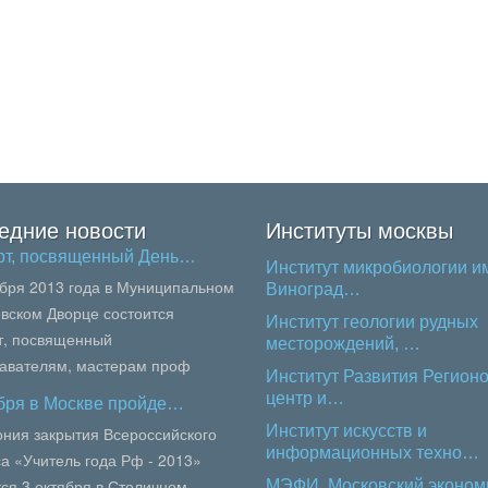
едние новости
Институты москвы
рт, посвященный День…
Институт микробиологии им
ября 2013 года в Муниципальном
Виноград…
вском Дворце состоится
Институт геологии рудных
т, посвященный
месторождений, …
авателям, мастерам проф
Институт Развития Регионо
вания, педагогам колледжей и
центр и…
ября в Москве пройде…
осквы.В сей...
Институт искусств и
ния закрытия Всероссийского
информационных техно…
са «Учитель года Рф - 2013»
тся 3 октября в Столичном
МЭФИ, Московский эконом