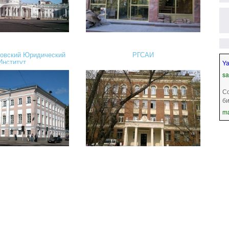
овский Юридический
РГСАИ
Y
Институт
sa
С
би
ma