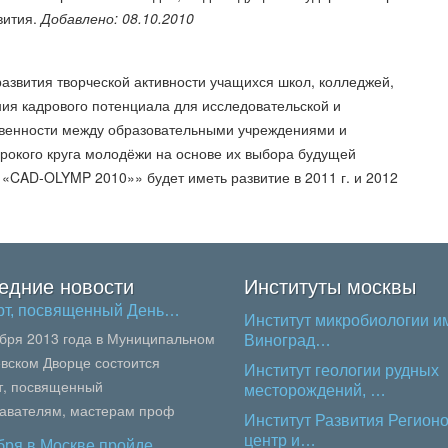
вития.
Добавлено: 08.10.2010
звития творческой активности учащихся школ, колледжей,
ия кадрового потенциала для исследовательской и
твенности между образовательными учреждениями и
окого круга молодёжи на основе их выбора будущей
 «CAD-OLYMP 2010»» будет иметь развитие в 2011 г. и 2012
едние новости
Институты москвы
рт, посвященный День…
Институт микробиологии им
ября 2013 года в Муниципальном
Виноград…
вском Дворце состоится
Институт геологии рудных
т, посвященный
месторождений, …
авателям, мастерам проф
Институт Развития Регионо
вания, педагогам колледжей и
центр и…
ября в Москве пройде…