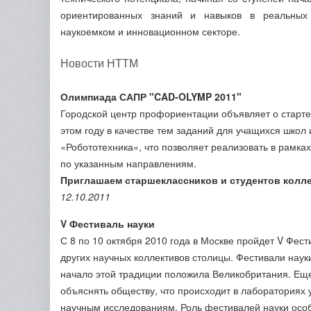
ориентированных знаний и навыков в реальных с
наукоемком и инновационном секторе.
Новости НТТМ
Олимпиада САПР "CAD-OLYMP 2011"
Городской центр профориентации объявляет о стар
этом году в качестве тем заданий для учащихся шко
«Робототехника», что позволяет реализовать в рамка
по указанным направлениям.
Приглашаем старшеклассников и студентов колл
12.10.2011
V Фестиваль науки
С 8 по 10 октября 2010 года в Москве пройдет V Фест
других научных коллективов столицы. Фестивали наук
начало этой традиции положила Великобритания. Еще 
объяснять обществу, что происходит в лабораториях 
научным исследованиям. Роль фестивалей науки особ