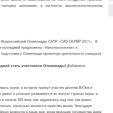
екторах экономики, в частности, высокотехнологичном,
те Всероссийской Олимпиады САПР «CAD-OLYMP 2011». В
л и колледжей предложены «Нанотехнологии» и
х подготовки к Олимпиаде проектную деятельность учащихся
еджей стать участником Олимпиады!
Добавлено:
иваль науки, в котором примут участие десятки ВУЗов и
и давно и успешно развиваются во многих странах мира, а
в начале XIX века там задумались над тем, как важно
ученых, насколько меняется качество жизни, благодаря
енно возросла в наши дни, когда ведущие государства мира