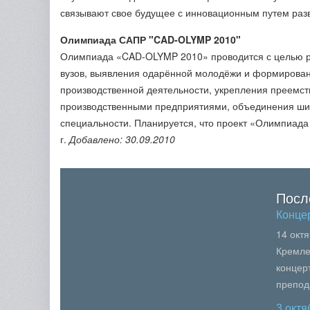
связывают свое будущее с инновационным путем раз
Олимпиада САПР "CAD-OLYMP 2010"
Олимпиада «CAD-OLYMP 2010» проводится с целью ра
вузов, выявления одарённой молодёжи и формирован
производственной деятельности, укрепления преемс
производственными предприятиями, объединения шир
специальности. Планируется, что проект «Олимпиада
г.
Добавлено: 30.09.2010
Посл
Конце
14 окт
Кремле
концер
препод
образо
3 окт