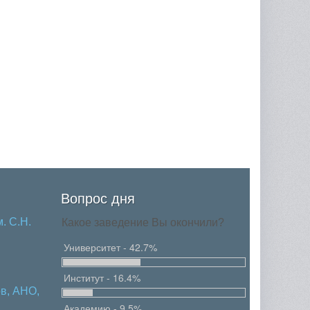
Вопрос дня
. С.Н.
Какое заведение Вы окончили?
Университет - 42.7%
Институт - 16.4%
в, АНО,
Академию - 9.5%