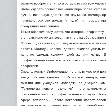
великие изобретатели так и оставались на всю жизнь
Чтобы сделать процесс познания мира более эффект
лучше, используя достижения науки, на помощь п
начинало все это делать "с нуля" на помощь пр
следующим поколениям.
Таким образом получается, что интерес к творчеству 
это правильно организованная система образования 
Логика подсказывает, что научно-техническое творч
работы. Молодой человек должен сначала узнать как
желание сделать самому такой же или лучше. В 
профессиональными компетенциями и может стать
профессии.
Специалистами Информационно-аналитического цен
концепция инновационного Ресурсного центра, одн
занятий для учащейся молодежи по дисциплинам 
"Технологии нового поколения" - это комплекс
осознанного выбора профессионального пути. Реал
сфере технологий нового поколения являет собо
технического потенциала, начиная со ступеней нача