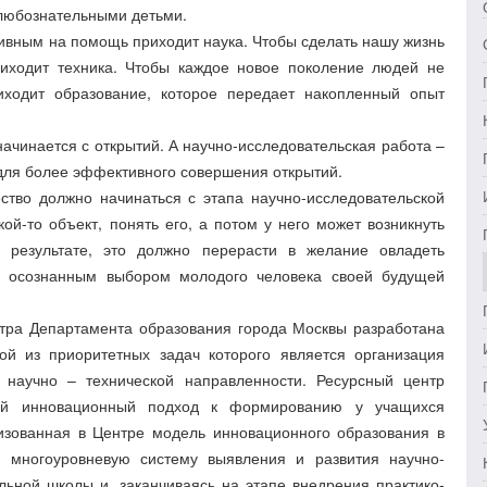
 любознательными детьми.
ивным на помощь приходит наука. Чтобы сделать нашу жизнь
риходит техника. Чтобы каждое новое поколение людей не
иходит образование, которое передает накопленный опыт
начинается с открытий. А научно-исследовательская работа –
для более эффективного совершения открытий.
ество должно начинаться с этапа научно-исследовательской
ой-то объект, понять его, а потом у него может возникнуть
результате, это должно перерасти в желание овладеть
 осознанным выбором молодого человека своей будущей
тра Департамента образования города Москвы разработана
ой из приоритетных задач которого является организация
научно – технической направленности. Ресурсный центр
ный инновационный подход к формированию у учащихся
изованная в Центре модель инновационного образования в
й многоуровневую систему выявления и развития научно-
льной школы и, заканчиваясь на этапе внедрения практико-