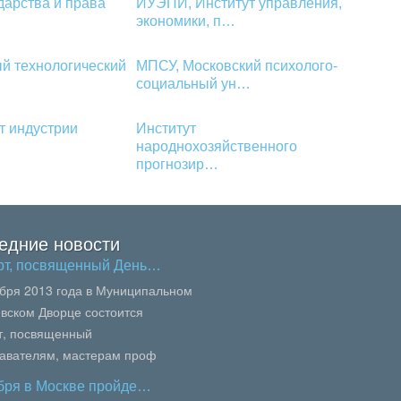
дарства и права
ИУЭПИ, Институт управления,
экономики, п…
й технологический
МПСУ, Московский психолого-
социальный ун…
т индустрии
Институт
народнохозяйственного
прогнозир…
едние новости
рт, посвященный День…
ября 2013 года в Муниципальном
вском Дворце состоится
т, посвященный
авателям, мастерам проф
вания, педагогам колледжей и
ября в Москве пройде…
осквы.В сей...