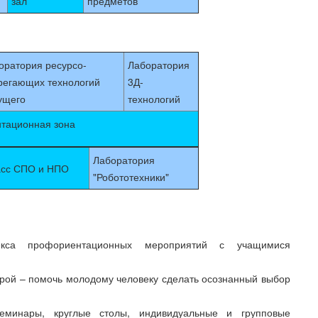
зал
предметов
оратория ресурсо-
Лаборатория
регающих технологий
3Д-
ущего
технологий
тационная зона
Лаборатория
асс СПО и НПО
"Робототехники"
екса профориентационных мероприятий с учащимися
орой – помочь молодому человеку сделать осознанный выбор
еминары, круглые столы, индивидуальные и групповые