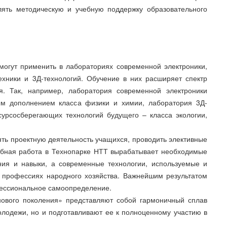
лять методическую и учебную поддержку образовательного
могут применить в лабораториях современной электроники,
ехники и 3Д-технологий. Обучение в них расширяет спектр
я. Так, например, лаборатория современной электроники
ым дополнением класса физики и химии, лаборатория 3Д-
сурсосберегающих технологий будущего – класса экологии,
ть проектную деятельность учащихся, проводить элективные
ебная работа в Технопарке НТТ вырабатывает необходимые
ния и навыки, а современные технологии, используемые и
 профессиях народного хозяйства. Важнейшим результатом
фессиональное самоопределение.
нового поколения» представляют собой гармоничный сплав
олодежи, но и подготавливают ее к полноценному участию в