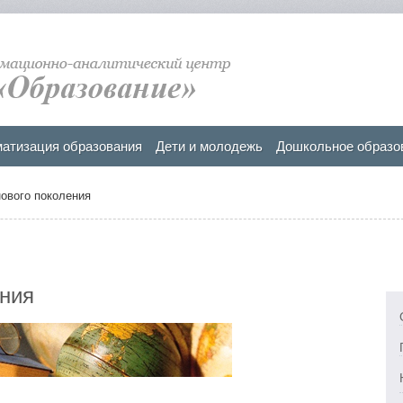
атизация образования
Дети и молодежь
Дошкольное образо
нового поколения
ения