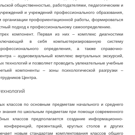
льской общественностью, работодателями, педагогическим и
учреждений и учреждений профессионального образования,
м организации профориентационной работы, формироваться
стный подход к профессиональному самоопределению.
трех компонент. Первая из них – комплекс диагностики
включающий в себя компьютеризированную систему
профессионального определения, а также справочно-
нтра – аудиовизуальный комплекс виртуальных экскурсий,
х технологий и позволяет проводить увлекательные учебные
етьей компоненты – зоны психологической разгрузки –
трудников Центра.
технологий
ых классов по основным предметам начального и среднего
ые знания по школьным предметам при помощи современного
бных классов предполагается создание информационно-
 конференций, презентаций, круглых столов и других
вечает новым стандартам комплектования классов общего