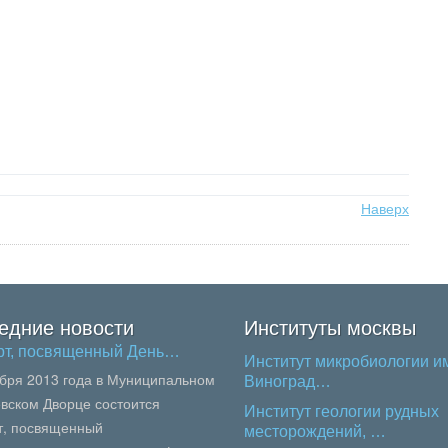
Наверх
едние новости
Институты москвы
рт, посвященный День…
Институт микробиологии им
ября 2013 года в Муниципальном
Виноград…
вском Дворце состоится
Институт геологии рудных
т, посвященный
месторождений, …