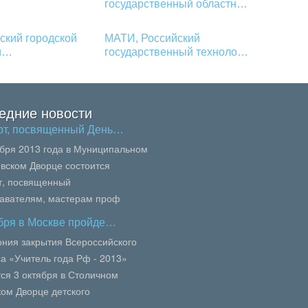
государственный областн…
ский городской
МАТИ, Российский
ки…
государственный техноло…
едние новости
рт, посвященный День…
ября 2013 года в Муниципальном
вском Дворце состоится
т, посвященный
авателям, мастерам проф
вания, педагогам колледжей и
ября в Москве пройде…
осквы.В сей...
ния закрытия Всероссийского
са «Учитель года Рф - 2013»
тся 3 октября в Столичном
ком Дворце детского
кого) творчества по адресу: ул.