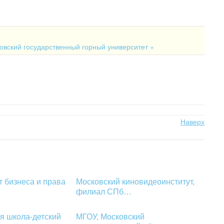
овский государственный горный университет »
Наверх
т бизнеса и права
Московский киновидеоинститут,
филиал СПб…
ая школа-детский
МГОУ, Московский