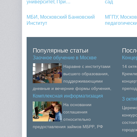
университет, При…
сад
МБИ, Московский Банковский
МГПУ, Москов
Институт
педагогичес
Популярные статьи
Посл
Заочное обучение в Москве
Конце
Наравне с институтами
14 окт
высшего образования,
Кремле
поддерживающими
концер
дневные и вечерние формы обучения,
препод
все больше появляется учебных
образо
Комплексная информатизация
3 окт
сис…
заведений, дающих возможно...
вузов М
На основании
Церемо
соглашения
конкур
относительно
состои
предоставления займов МБРР, РФ
городс
получила 100000000 долларов на
(юношес