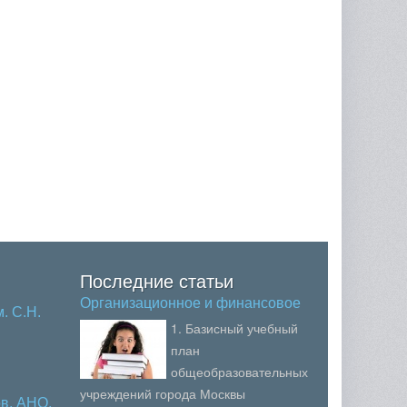
Последние статьи
Организационное и финансовое
. С.Н.
о…
1. Базисный учебный
план
общеобразовательных
учреждений города Москвы
в, АНО,