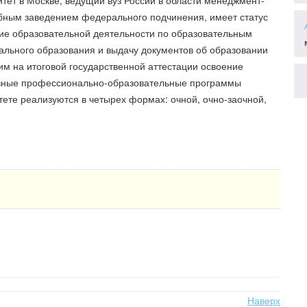
тет в Москве, ведущий вуз России в области менеджмент-
бным заведением федерального подчинения, имеет статус
ие образовательной деятельности по образовательным
льного образования и выдачу документов об образовании
им на итоговой государственной аттестации освоение
вные профессионально-образовательные программы
ете реализуются в четырех формах: очной, очно-заочной,
Наверх