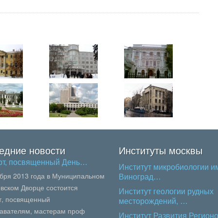
едние новости
Институты москвы
рт, посвященный День…
Институт микробиологии им
ября 2013 года в Муниципальном
Виноград…
вском Дворце состоится
Институт геологии рудных
т, посвященный
месторождений, …
авателям, мастерам проф
Институт Развития Регионо