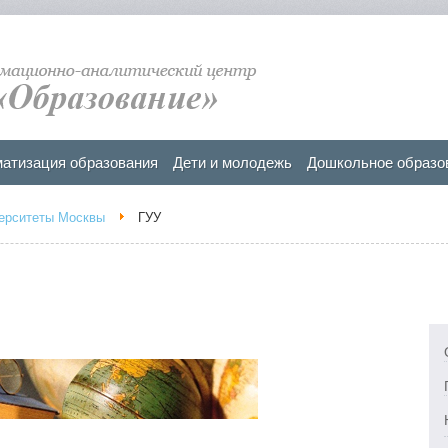
атизация образования
Дети и молодежь
Дошкольное образо
ерситеты Москвы
ГУУ