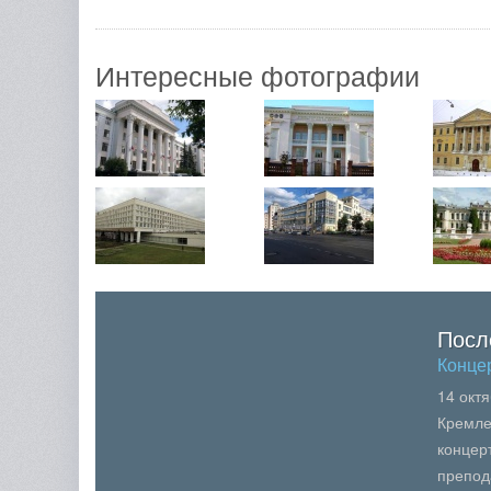
Интересные фотографии
Посл
Конце
14 окт
Кремле
концер
препод