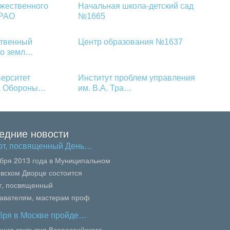
ожественного
Начальная школа-детский сад
 РАО
№1665
ственный
Центр образования №1637
по земл…
ерситет
Институт проблем управления
а Обороны…
им. В.А. Тра…
едние новости
рт, посвященный День…
ября 2013 года в Муниципальном
вском Дворце состоится
т, посвященный
авателям, мастерам проф
вания, педагогам колледжей и
ября в Москве пройде…
осквы.В сей...
ния закрытия Всероссийского