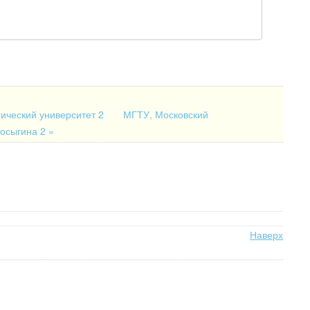
гический университет 2
МГТУ, Московский
Косыгина 2 »
Наверх