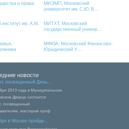
дарства и права
МИЭМП, Московский
университет им. С.Ю. В…
институт им. А.М.
МИТХТ, Московский
государственный универ…
ровья,
МФЮА, Московский Финансово-
клиника
Юридический У…
едние новости
рт, посвященный День…
ября 2013 года в Муниципальном
вском Дворце состоится
т, посвященный
авателям, мастерам проф
вания, педагогам колледжей и
ября в Москве пройде…
осквы.В сей...
ния закрытия Всероссийского