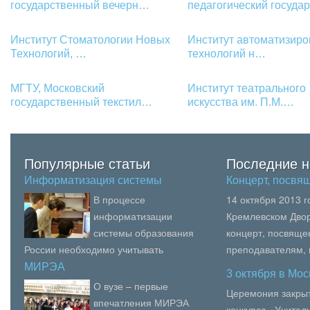
государственный вечерн…
педагогический госуда
Институт Стоматологии Новых
Институт автоматизир
Технологий, …
технологий н…
МГТУ, Московский
Институт театрального
государственный текстил…
искусства им. П.М.…
Популярные статьи
Последние н
Информатизация системы
Концерт, посв
образов…
В процессе
14 октября 2013 
информатизации
Кремлевском Двор
системы образования
концерт, посвящ
России необходимо учитывать
преподавателям,
комплексность подхода, что
образования, пед
МИРЭА
3 октября в Мо
неразрывно связано с процессом
вузов Москвы.В се
О вузе – первые
Церемония закрыт
информатизации соц...
впечатления МИРЭА
конкурса «Учитель