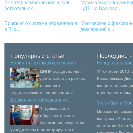
2 сентября московские школы
Музыкальное образова
встретили ок…
ЦДТ На Вадковс…
Брифинг о системе образования
Московское образовани
в "Но…
деклараций к …
Популярные статьи
Последние н
Варианты форм дошкольного
Концерт, посв
обра…
ЦИПР осуществляют
14 октября 2013 
деятельность в рамках
Кремлевском Двор
психолого-
концерт, посвящ
педагогического направления и
преподавателям,
действуют с целью всестороннего
образования, пед
Дошкольное образование.
3 октября в Мо
Органи…
развития ребенка в возрасте от
вузов Москвы.В се
1. Дошкольное
Церемония закрыт
полугод...
образовательное
конкурса «Учитель
учреждение создается
состоится 3 октя
учредителем и регистрируется в
городском Дворце